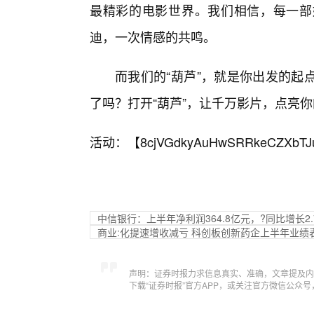
最精彩的电影世界。我们相信，每一部
迪，一次情感的共鸣。
而我们的“葫芦”，就是你出发的起
了吗？打开“葫芦”，让千万影片，点亮
活动：【
8cjVGdkyAuHwSRRkeCZXbTJ
中信银行：上半年净利润364.8亿元，?同比增长2.7
商业:化提速增收减亏 科创板创新药企上半年业绩
声明：证券时报力求信息真实、准确，文章提及内
下载“证券时报”官方APP，或关注官方微信公众