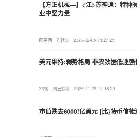
【方正机械—】<江>苏神通：特种
业中坚力量
网易网
陈秋实
2026-02-05 04:27:29
美元维持:弱势格局 非农数据低迷
36氪
闾丘露薇
2026-01-23 15:16:29
市值跌去6000!亿美元 {比}特币