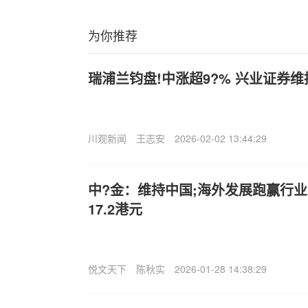
为你推荐
瑞浦兰钧盘!中涨超9?% 兴业证券维
川观新闻
王志安
2026-02-02 13:44:29
中?金：维持中国;海外发展跑赢行业
17.2港元
悦文天下
陈秋实
2026-01-28 14:38:29