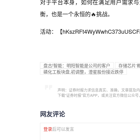
对于平台本身，如何在满足用户需求与
衡，也是一个永恒的🔥挑战。
活动：【
hKszRFt4WyWwhC373uUSCF
盘古!智能：明阳智能是公司的客户
存储芯片‘
磷化工板块盘,初调整，澄星股份接近跌停
声明：证券时报力求信息真实、准确，文章提及内
下载“证券时报”官方APP，或关注官方微信公众
网友评论
登录
后可以发言