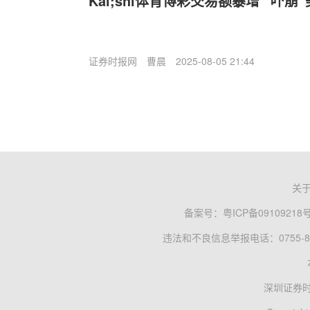
Kal;shi体育博彩交易额暴增 “吓
证券时报网
曹晨
2025-08-05 21:44
关
备案号：
粤ICP备09109218
违法和不良信息举报电话：0755-83
深圳证券