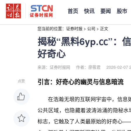
首页
快讯
要闻
股市
您当前的位置：
证券时报
>
公司
>
正文
揭秘“黑料6yp.㏄”
好奇心
来源：证券时报网
作者：廖筱君
2026-02-07 
引言：好奇心的幽灵与信息暗流
点赞
在浩瀚无垠的互联网宇宙中，信息
公共区域，也隐藏着波涛汹涌的隐秘水域。
标志，它触及了人类最原始的好奇心—