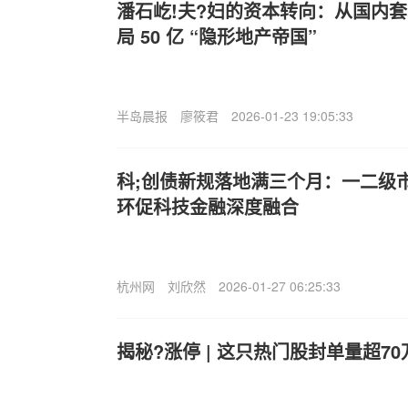
潘石屹!夫?妇的资本转向：从国内套现
局 50 亿 “隐形地产帝国”
半岛晨报
廖筱君
2026-01-23 19:05:33
科;创债新规落地满三个月：一二级
环促科技金融深度融合
杭州网
刘欣然
2026-01-27 06:25:33
揭秘?涨停 | 这只热门股封单量超70